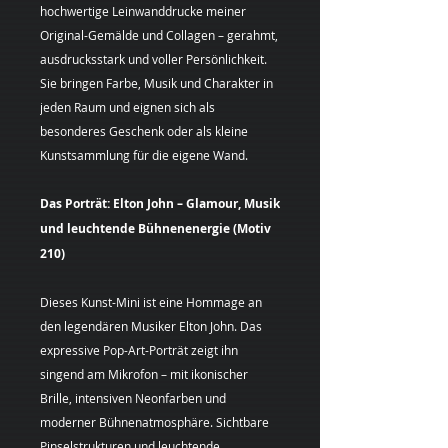
hochwertige Leinwanddrucke meiner
Original-Gemälde und Collagen – gerahmt,
ausdrucksstark und voller Persönlichkeit.
Sie bringen Farbe, Musik und Charakter in
jeden Raum und eignen sich als
besonderes Geschenk oder als kleine
Kunstsammlung für die eigene Wand.
Das Porträt: Elton John – Glamour, Musik
und leuchtende Bühnenenergie (Motiv
210)
Dieses Kunst-Mini ist eine Hommage an
den legendären Musiker Elton John. Das
expressive Pop-Art-Porträt zeigt ihn
singend am Mikrofon – mit ikonischer
Brille, intensiven Neonfarben und
moderner Bühnenatmosphäre. Sichtbare
Pinselstrukturen und leuchtende