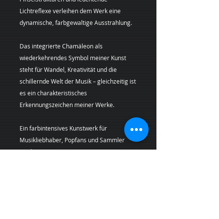
Lichtreflexe verleihen dem Werk eine
dynamische, farbgewaltige Ausstrahlung.
Das integrierte Chamäleon als
wiederkehrendes Symbol meiner Kunst
steht für Wandel, Kreativität und die
schillernde Welt der Musik – gleichzeitig ist
es ein charakteristisches
Erkennungszeichen meiner Werke.
Ein farbintensives Kunstwerk für
Musikliebhaber, Popfans und Sammler
moderner Pop-Art-Porträts.
Künstlerin:
Margarita Kriebitzsch
Bei Lieferungen in die Schweiz (Nicht-EU-
Land) können zusätzliche Zölle, Steuern und