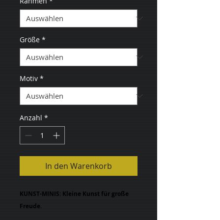
Rahmen
*
Größe
*
Motiv
*
Anzahl
*
In den Warenkorb
KUNST-MINIS: Kleine Kunst für große
Freude.