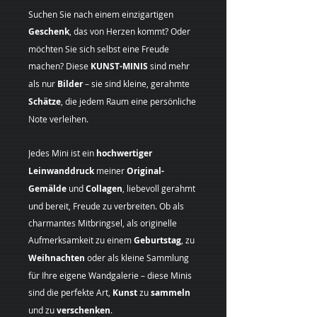
Suchen Sie nach einem einzigartigen
Geschenk
, das von Herzen kommt? Oder
möchten Sie sich selbst eine Freude
machen? Diese
KUNST-MINIS
sind mehr
als nur
Bilder
– sie sind kleine, gerahmte
Schätze
, die jedem Raum eine persönliche
Note verleihen.
Jedes Mini ist ein
hochwertiger
Leinwanddruck
meiner
Original-
Gemälde
und
Collagen
, liebevoll gerahmt
und bereit, Freude zu verbreiten. Ob als
charmantes Mitbringsel, als originelle
Aufmerksamkeit zu einem
Geburtstag
, zu
Weihnachten
oder als kleine Sammlung
für Ihre eigene Wandgalerie – diese Minis
sind die perfekte Art,
Kunst
zu
sammeln
und zu
verschenken
.