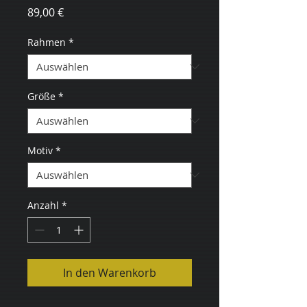
Preis
89,00 €
Rahmen
*
Größe
*
Motiv
*
Anzahl
*
In den Warenkorb