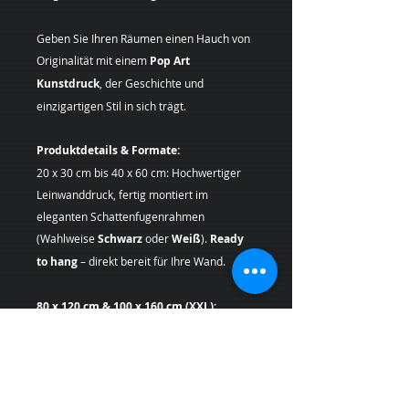
Geben Sie Ihren Räumen einen Hauch von
Originalität mit einem
Pop Art
Kunstdruck
, der Geschichte und
einzigartigen Stil in sich trägt.
Produktdetails & Formate:
20 x 30 cm bis 40 x 60 cm: Hochwertiger
Leinwanddruck, fertig montiert im
eleganten Schattenfugenrahmen
(Wahlweise
Schwarz
oder
Weiß
).
Ready
to hang
– direkt bereit für Ihre Wand.
80 x 120 cm & 100 x 160 cm (XXL):
Exklusiver Galerie-Druck auf
schwerer
Leinwand
, professionell auf einen
4 cm
tiefen Museums-Keilrahmen
gespannt.
Diese XXL-Formate werden ungerahmt