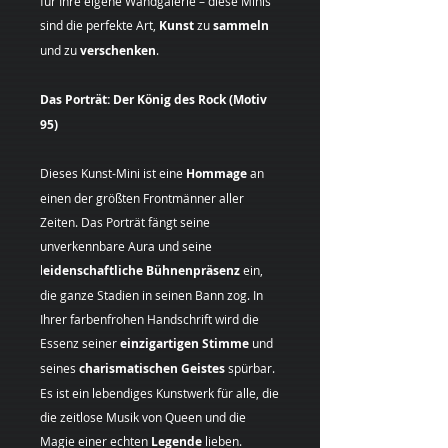
für Ihre eigene Wandgalerie – diese Minis
sind die perfekte Art,
Kunst
zu
sammeln
und zu
verschenken
.
Das Porträt: Der König des Rock (Motiv
95)
Dieses Kunst-Mini ist eine
Hommage
an
einen der größten Frontmänner aller
Zeiten. Das Porträt fängt seine
unverkennbare Aura und seine
l
eidenschaftliche Bühnenpräsenz
ein,
die ganze Stadien in seinen Bann zog. In
Ihrer farbenfrohen Handschrift wird die
Essenz seiner
einzigartigen Stimme
und
seines
charismatischen Geistes
spürbar.
Es ist ein lebendiges Kunstwerk für alle, die
die zeitlose Musik von Queen und die
Magie einer echten
Legende
lieben.