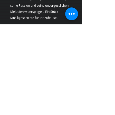
seine Passion und seine unvergesslichen
Melodien widerspiegelt. Ein Stück
Musikgeschichte für Ihr Zuhause.
Geben Sie Ihren Räumen einen Hauch von
Originalität mit einem
Pop Art
Kunstdruck
, der Geschichte und
Leidenschaft in sich trägt.
Künstlerin:
Margarita Kriebitzsch
*Bei Lieferungen in die
Schweiz (Nicht-
EU-Land
) können zusätzliche
Zölle,
Steuern und Gebühren
anfallen, die nicht
im Produkt- oder Versandpreis enthalten
sind und vom Kunden bei Empfang der
Ware zu tragen sind.