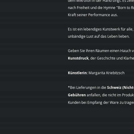
dem Mikrofon in der Hand singt. Es zele
nach Freiheit und die Hymne "Born to Run
Kraft seiner Performance aus.
Es ist ein lebendiges Kunstwerk für alle,
unbändige Lust auf das Leben lieben.
Geben Sie Ihren Räumen einen Hauch vo
Kunstdruck
, der Geschichte und Klarhei
Künstlerin:
Margarita Kriebitzsch
*Bei Lieferungen in die
Schweiz (Nich
Gebühren
anfallen, die nicht im Produ
Kunden bei Empfang der Ware zu tragen