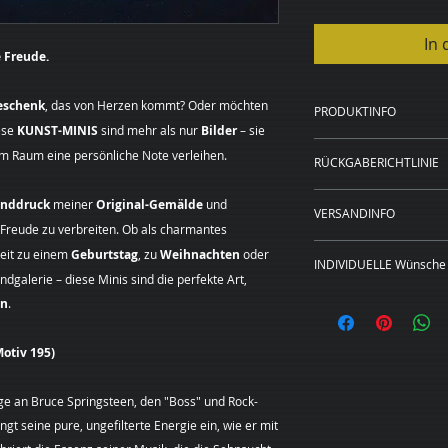
In
 Freude.
eschenk
, das von Herzen kommt? Oder möchten
PRODUKTINFO
ese
KUNST-MINIS
sind mehr als nur
Bilder
– sie
Kunstdruck auf 
em Raum eine persönliche Note verleihen.
RÜCKGABERICHTLINIE
20 x 20 cm, 40 x
Rahmen in schwa
WIDERRUFSBELEH
anddruck
meiner
Original-Gemälde
und
20 x 20 cm und 4
VERSANDINFO
Sie haben das Rech
, Freude zu verbreiten. Ob als charmantes
Preise zzgl. Ver
Angabe von Gründen
Das Bild wird für S
keit zu einem
Geburtstag
, zu
Weihnachten
oder
Die Widerrufsfrist 
INDIVIDUELLE Wünsche 
gedruckt, gerahmt, 
dgalerie – diese Minis sind die perfekte Art,
an dem Sie oder ein
Lieferadresse verse
Dieses Bild ist als
en
.
der nicht der Beförd
Leinwand in den hi
genommen haben bz
erhältlich.
Um Ihr Widerrufsre
Motiv 195)
Sie wünschen
eine
(Margarita Kriebitz
Format?
Sehr gerne
Hamburg, Tel.:
ge an Bruce Springsteen, den "Boss" und Rock-
unverbindliches Pre
0163 – 428 72 84, E
gt seine pure, ungefilterte Energie ein, wie er mit
individuellen Kunst
mittels einer eindeu