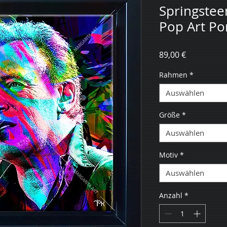
Springstee
Pop Art Por
Preis
89,00 €
Rahmen
*
Auswählen
Größe
*
Auswählen
Motiv
*
Auswählen
Anzahl
*