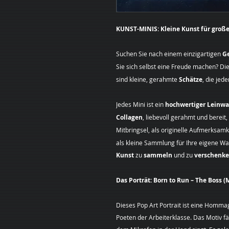
KUNST-MINIS: Kleine Kunst für große
Suchen Sie nach einem einzigartigen
G
Sie sich selbst eine Freude machen? Di
sind kleine, gerahmte
Schätze
, die jed
Jedes Mini ist ein
hochwertiger Leinw
Collagen
, liebevoll gerahmt und bereit
Mitbringsel, als originelle Aufmerksam
als kleine Sammlung für Ihre eigene Wan
Kunst
zu
sammeln
und zu
verschenk
Das Porträt: Born to Run – The Boss (
Dieses Pop Art Portrait ist eine Homma
Poeten der Arbeiterklasse. Das Motiv fän