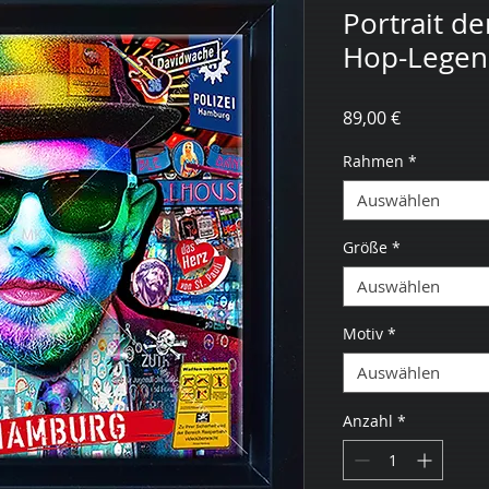
Portrait d
Hop-Lege
Preis
89,00 €
Rahmen
*
Auswählen
Größe
*
Auswählen
Motiv
*
Auswählen
Anzahl
*