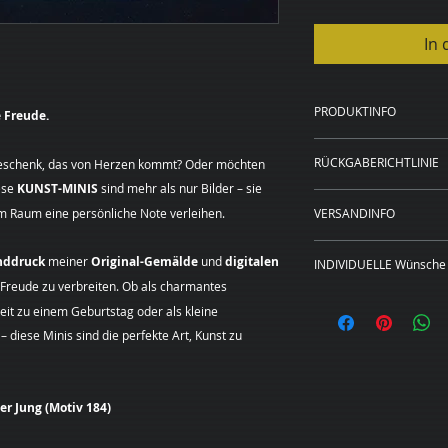
In
PRODUKTINFO
 Freude.
Kunstdruck auf 
RÜCKGABERICHTLINIE
Geschenk, das von Herzen kommt? Oder möchten
20 x 20 cm, 40 x
ese
KUNST-MINIS
sind mehr als nur Bilder – sie
Rahmen in schwa
WIDERRUFSBELEH
20 x 20 cm und 4
em Raum eine persönliche Note verleihen.
VERSANDINFO
Sie haben das Rech
Preise zzgl. Ver
Angabe von Gründen
Das Bild wird für S
nddruck
meiner
Original-Gemälde
und
digitalen
Die Widerrufsfrist 
INDIVIDUELLE Wünsche 
gedruckt, gerahmt, 
an dem Sie oder ein
, Freude zu verbreiten. Ob als charmantes
Lieferadresse verse
Dieses Bild ist als
der nicht der Beförd
eit zu einem Geburtstag oder als kleine
Leinwand in den hi
genommen haben bz
diese Minis sind die perfekte Art, Kunst zu
erhältlich.
Um Ihr Widerrufsre
Sie wünschen
eine
(Margarita Kriebitz
Format?
Sehr gerne
Hamburg, Tel.:
unverbindliches Pre
er Jung (Motiv 184)
0163 – 428 72 84, E
individuellen Kunst
mittels einer eindeu