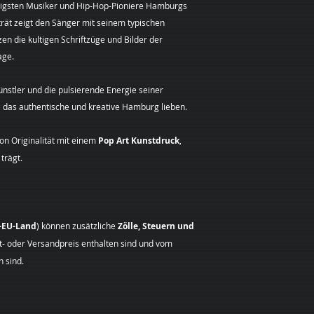
Sie haben ganz bes
Post versandter Bri
htigsten Musiker und Hip-Hop-Pioniere Hamburgs
Neben den Kunstdru
Entschluss, diesen 
trät zeigt den Sänger mit seinem typischen
Möglichkeit, ein
vol
informieren.
en die kultigen Schriftzüge und Bilder der
Kunstwerk
für Sie 
Sie können dafür d
age.
um ein
Porträt
, ei
Widerrufsformular 
Vorstellungen oder
vorgeschrieben ist.
handelt – ich gestal
nstler und die pulsierende Energie seiner
Zur Wahrung der Wid
mir Ihre Idee!
Sie die Mitteilung 
die das authentische und kreative Hamburg lieben.
Zusatzoptionen:
Widerrufsrechts vor
Handsignatur:
Ge
absenden.
n Originalität mit einem
Pop Art Kunstdruck
,
erhalten Sie den
Folgen des Widerru
trägt.
handsigniert.
Wenn Sie diesen Ve
Kontakt:
Haben S
Ihnen alle Zahlunge
besonderen Wuns
haben, einschließlic
Mail.
Ausnahme der zusät
Bestellablauf:
Indiv
ergeben, dass Sie e
t-EU-Land
) können zusätzliche
Zölle, Steuern und
nach Absprache pe
die von uns angebot
kt- oder Versandpreis enthalten sind und vom
Standardlieferung 
 sind.
und spätestens bin
zurückzuzahlen, an 
Widerruf dieses Ver
Für diese Rückzahl