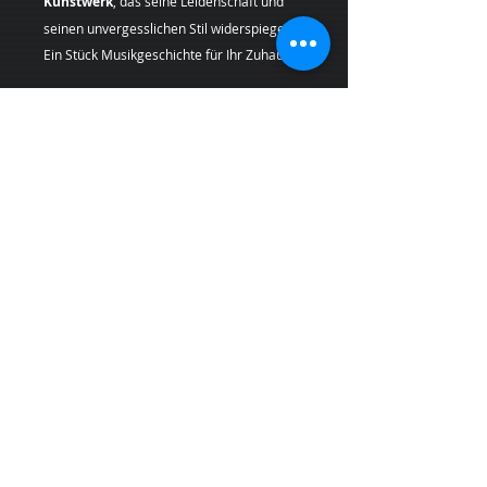
Kunstwerk
, das seine Leidenschaft und
seinen unvergesslichen Stil widerspiegelt.
Ein Stück Musikgeschichte für Ihr Zuhause.
Geben Sie Ihren Räumen einen Hauch von
Originalität mit einem
Pop Art
Kunstdruck
, der Geschichte und
Leidenschaft in sich trägt.
Künstlerin:
Margarita Kriebitzsch
*Bei Lieferungen in die
Schweiz (Nicht-
EU-Land
) können zusätzliche
Zölle,
Steuern und Gebühren
anfallen, die nicht
im Produkt- oder Versandpreis enthalten
sind und vom Kunden bei Empfang der
Ware zu tragen sind.