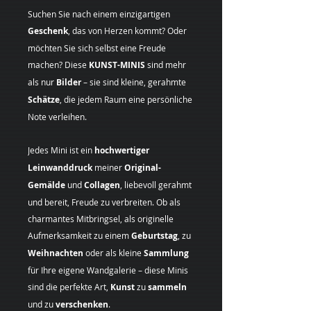
Suchen Sie nach einem einzigartigen
Geschenk
, das von Herzen kommt? Oder
möchten Sie sich selbst eine Freude
machen? Diese
KUNST-MINIS
sind mehr
als nur
Bilder
– sie sind kleine, gerahmte
Schätze
, die jedem Raum eine persönliche
Note verleihen.
Jedes Mini ist ein
hochwertiger
Leinwanddruck
meiner
Original-
Gemälde
und
Collagen
, liebevoll gerahmt
und bereit, Freude zu verbreiten. Ob als
charmantes Mitbringsel, als originelle
Aufmerksamkeit zu einem
Geburtstag
, zu
Weihnachten
oder als kleine
Sammlung
für Ihre eigene Wandgalerie – diese Minis
sind die perfekte Art,
Kunst
zu
sammeln
und zu
verschenken
.