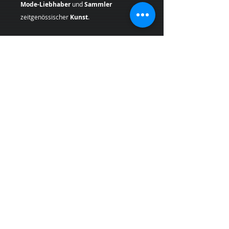
Mode-Liebhaber
und
Sammler
zeitgenössischer
Kunst
.
Geben Sie Ihren Räumen einen Hauch von
Originalität mit einem
Pop Art
Kunstdruck
, der Geschichte und
einzigartigen Stil in sich trägt.
Künstlerin:
Margarita Kriebitzsch
*Bei Lieferungen in die
Schweiz (Nicht-
EU-Land
) können zusätzliche
Zölle,
Steuern und Gebühren
anfallen, die nicht
im Produkt- oder Versandpreis enthalten
sind und vom Kunden bei Empfang der
Ware zu tragen sind.
PRODUKTINFO