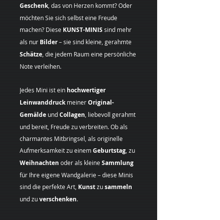
Geschenk
, das von Herzen kommt? Oder
möchten Sie sich selbst eine Freude
machen? Diese
KUNST-MINIS
sind mehr
als nur
Bilder
– sie sind kleine, gerahmte
Schätze
, die jedem Raum eine persönliche
Note verleihen.
Jedes Mini ist ein
hochwertiger
Leinwanddruck
meiner
Original-
Gemälde
und
Collagen
, liebevoll gerahmt
und bereit, Freude zu verbreiten. Ob als
charmantes Mitbringsel, als originelle
Aufmerksamkeit zu einem
Geburtstag
, zu
Weihnachten
oder als kleine
Sammlung
für Ihre eigene Wandgalerie – diese Minis
sind die perfekte Art,
Kunst
zu
sammeln
und zu
verschenken
.