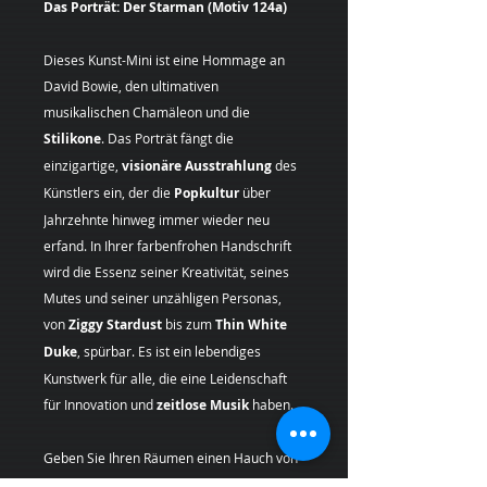
Das Porträt: Der Starman (Motiv 124a)
Dieses Kunst-Mini ist eine Hommage an
David Bowie, den ultimativen
musikalischen Chamäleon und die
Stilikone
. Das Porträt fängt die
einzigartige,
visionäre Ausstrahlung
des
Künstlers ein, der die
Popkultur
über
Jahrzehnte hinweg immer wieder neu
erfand. In Ihrer farbenfrohen Handschrift
wird die Essenz seiner Kreativität, seines
Mutes und seiner unzähligen Personas,
von
Ziggy Stardust
bis zum
Thin White
Duke
, spürbar. Es ist ein lebendiges
Kunstwerk für alle, die eine Leidenschaft
für Innovation und
zeitlose Musik
haben.
Geben Sie Ihren Räumen einen Hauch von
Originalität mit einem
Pop Art