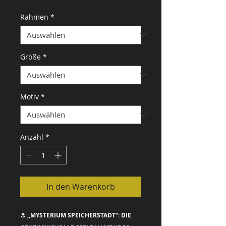
Rahmen
*
Größe
*
Motiv
*
Anzahl
*
In den Warenkorb
⚓ „MYSTERIUM SPEICHERSTADT“: DIE