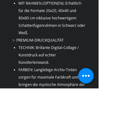
MIT RAHMEN (OPTIONEN): Erhältlich
für die Formate 20x20, 40x40 und
80x80 cm inklusive hochwertigem
Schattenfugenrahmen in Schwarz oder
Weiß.
✨ PREMIUM-DRUCKQUALITÄT
TECHNIK: Brillante Digital-Collage /
Kunstdruck auf echter
Künstlerleinwand.
FARBEN: Langlebige Archiv-Tinten
sorgen für maximale Farbkraft und
bringen die mystische Atmosphäre der
Speicherstadt perfekt zur Geltung.
KÜNSTLERIN: Margarita Kriebitzsch
📦 VERSAND UND PRODUKTION
Ihr Kunstdruck wird nach der Bestellung
frisch für Sie in Deutschland produziert,
sicher verpackt und versichert versandt.